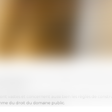
 les branches privées comme publiques du droit des bie
les immeubles.
ont vastes et concernent aussi bien les règles de constr
omme du droit du domaine public.