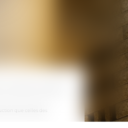
ns, en s'attachant uniquement
uction que celles des