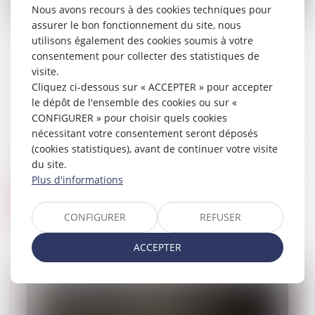
Nous avons recours à des cookies techniques pour
assurer le bon fonctionnement du site, nous
utilisons également des cookies soumis à votre
consentement pour collecter des statistiques de
Proposition de loi visant à renforcer la
visite.
lutte contre les violences sexuelles et
Cliquez ci-dessous sur « ACCEPTER » pour accepter
sexistes
le dépôt de l'ensemble des cookies ou sur «
18/04/2025
CONFIGURER » pour choisir quels cookies
Cette proposition de loi transpartisane
nécessitant votre consentement seront déposés
vise à renforcer la lutte contre les
(cookies statistiques), avant de continuer votre visite
violences sexistes et sexuelles : prise en
du site.
compte des attitudes coercitives dans...
Plus d'informations
Lire la suite
CONFIGURER
REFUSER
ACCEPTER