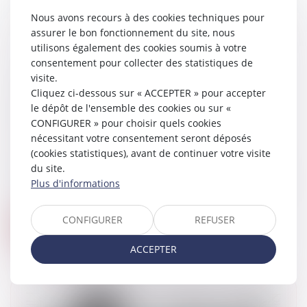
Nous avons recours à des cookies techniques pour
assurer le bon fonctionnement du site, nous
utilisons également des cookies soumis à votre
consentement pour collecter des statistiques de
Lutte contre les violences faites aux
visite.
femmes : des financements à renforcer
Cliquez ci-dessous sur « ACCEPTER » pour accepter
le dépôt de l'ensemble des cookies ou sur «
selon le Sénat
CONFIGURER » pour choisir quels cookies
18/07/2025
nécessitant votre consentement seront déposés
« Une grande cause encore mal dotée » :
(cookies statistiques), avant de continuer votre visite
cinq mois après un bilan au vitriol de la
du site.
Cour des comptes sur la politique
Plus d'informations
d’égalité femmes-hommes, un rapport du
Sé...
CONFIGURER
REFUSER
Lire la suite
ACCEPTER