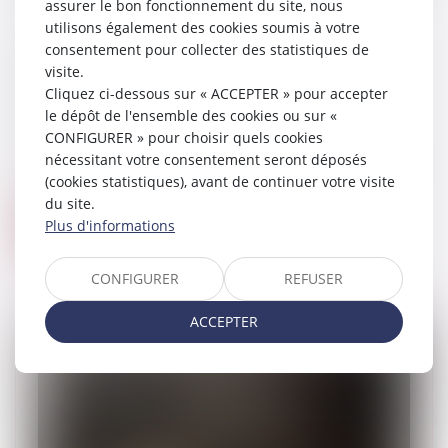
assurer le bon fonctionnement du site, nous
Proposition de loi visant à renforcer la
utilisons également des cookies soumis à votre
consentement pour collecter des statistiques de
lutte contre les violences sexuelles et
visite.
sexistes
Cliquez ci-dessous sur « ACCEPTER » pour accepter
18/04/2025
le dépôt de l'ensemble des cookies ou sur «
Cette proposition de loi transpartisane
CONFIGURER » pour choisir quels cookies
vise à renforcer la lutte contre les
nécessitant votre consentement seront déposés
violences sexistes et sexuelles : prise en
(cookies statistiques), avant de continuer votre visite
compte des attitudes coercitives dans...
du site.
Plus d'informations
Lire la suite
CONFIGURER
REFUSER
ACCEPTER