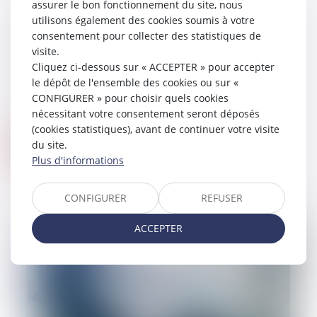
assurer le bon fonctionnement du site, nous
Comment réussir sa transmission
utilisons également des cookies soumis à votre
d'entreprise ?
consentement pour collecter des statistiques de
17/04/2023
visite.
Véritable sujet dans la pérennité d'une
Cliquez ci-dessous sur « ACCEPTER » pour accepter
entreprise, la transmission est une
le dépôt de l'ensemble des cookies ou sur «
opération importante permettant de
CONFIGURER » pour choisir quels cookies
créer de la valeur au sein de l'entreprise.
nécessitant votre consentement seront déposés
Il...
(cookies statistiques), avant de continuer votre visite
du site.
Lire la suite
Plus d'informations
CONFIGURER
REFUSER
ACCEPTER