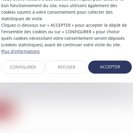
bon fonctionnement du site, nous utilisons également des
ève 6,6 milliards de dollars pour une valorisatio
cookies soumis à votre consentement pour collecter des
024
statistiques de visite.
luche de la Tech continue de battre des records
Cliquez ci-dessous sur « ACCEPTER » pour accepter le dépôt de
ui permettre d'acquérir encore plus d'infrastructures
l'ensemble des cookies ou sur « CONFIGURER » pour choisir
quels cookies nécessitant votre consentement seront déposés
suite
(cookies statistiques), avant de continuer votre visite du site.
Plus d'informations
ACCEPTER
CONFIGURER
REFUSER
ls pour bien réussir sa levée de fonds
024
sion de la troisième édition des Catch’up du Hub, 
0 septembre dernier, des entrepreneurs et investi
suite