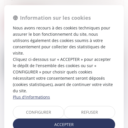
fonds historiques. Une étape
incontournable...
Information sur les cookies
Lire la suite
Nous avons recours à des cookies techniques pour
assurer le bon fonctionnement du site, nous
utilisons également des cookies soumis à votre
consentement pour collecter des statistiques de
visite.
Cliquez ci-dessous sur « ACCEPTER » pour accepter
le dépôt de l'ensemble des cookies ou sur «
CONFIGURER » pour choisir quels cookies
nécessitant votre consentement seront déposés
(cookies statistiques), avant de continuer votre visite
du site.
Plus d'informations
CONFIGURER
REFUSER
ACCEPTER