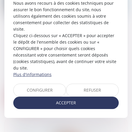
Nous avons recours à des cookies techniques pour
assurer le bon fonctionnement du site, nous
utilisons également des cookies soumis à votre
consentement pour collecter des statistiques de
visite.
Fusions et acquisitions dans la grande
Cliquez ci-dessous sur « ACCEPTER » pour accepter
distribution : Impact sur les distributeurs,
le dépôt de l'ensemble des cookies ou sur «
les marques et les consommateurs
CONFIGURER » pour choisir quels cookies
19/12/2024
nécessitant votre consentement seront déposés
La grande distribution traverse une
(cookies statistiques), avant de continuer votre visite
transformation profonde, alimentée par
du site.
plusieurs facteurs, dont une série de
Plus d'informations
fusions et d'acquisitions stratégiques.
Parm...
CONFIGURER
REFUSER
Lire la suite
ACCEPTER