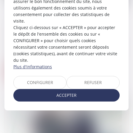
assurer le bon fonctionnement du site, nous
utilisons également des cookies soumis à votre
consentement pour collecter des statistiques de
Immatriculation au RNE : obtenez dès à
visite.
présent votre attestation !
Cliquez ci-dessous sur « ACCEPTER » pour accepter
le dépôt de l'ensemble des cookies ou sur «
27/08/2024
Il est désormais possible d'obtenir une
CONFIGURER » pour choisir quels cookies
attestation d'immatriculation au Registre
nécessitant votre consentement seront déposés
national des entreprises (RNE). Jusqu'à
(cookies statistiques), avant de continuer votre visite
présent, seuls un extrait d'immatri...
du site.
Plus d'informations
Lire la suite
CONFIGURER
REFUSER
ACCEPTER