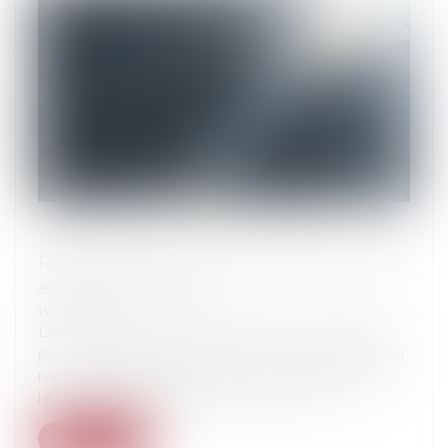
Refus de proroger la durée d’une société
et abus de minorité
19/12/2023
Les sociétés ne sont jamais constituées
pour une durée illimitée, cette durée, qui
ne peut dépasser 99 ans, est fixée dans
les statuts. Cependant, avant l’ex...
Lire la suite