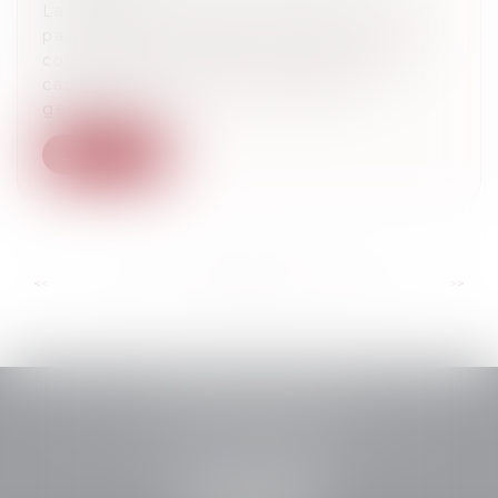
La participation d’une personne n’ayant
pas la qualité d’associé aux décisions
collectives d’une SARL constitue une
cause de nullité des assemblées
générales...
Lire la suite
...
...
<<
<
10
11
12
13
14
15
16
>
>>
MEFFRE AVOCATS
12 Avenue Romain Rolland, 13630 EYRAGUES
Tél :
04 90 90 98 90
Fax : 04 32 62 17 20