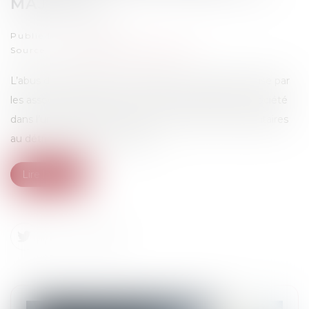
MAJORITÉ
Publié le :
21/11/2023
Source :
www.lemag-juridique.com
L’abus de majorité est constitué par une décision prise par
les associés contrairement à l’intérêt général de la société
dans l’unique dessein de favoriser les associés majoritaires
au détriment des minoritaires...
Lire la suite