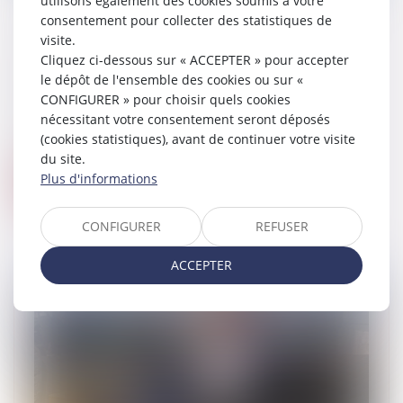
utilisons également des cookies soumis à votre
consentement pour collecter des statistiques de
Groupe de sociétés : personne physique,
visite.
entreprise dominante
Cliquez ci-dessous sur « ACCEPTER » pour accepter
05/12/2023
le dépôt de l'ensemble des cookies ou sur «
Le contrôle sur les entreprises d’un
CONFIGURER » pour choisir quels cookies
groupe peut émaner d’une personne
nécessitant votre consentement seront déposés
physique, qualifiée d’entreprise
(cookies statistiques), avant de continuer votre visite
dominante...
du site.
Plus d'informations
Lire la suite
CONFIGURER
REFUSER
ACCEPTER