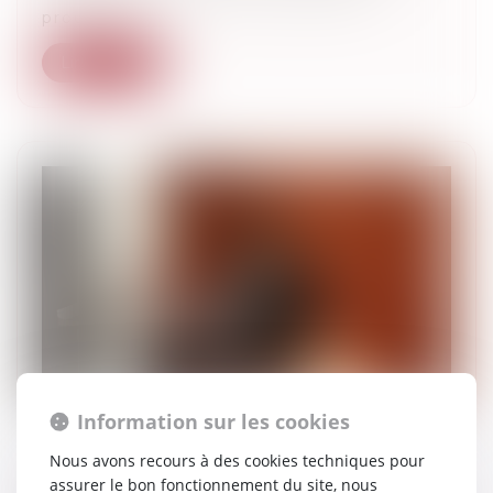
prouvée...
Lire la suite
Information sur les cookies
Nous avons recours à des cookies techniques pour
L’affaire Lafarge : un tournant pour la
assurer le bon fonctionnement du site, nous