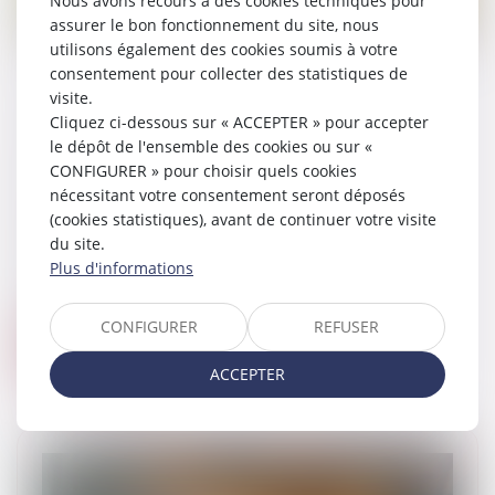
Nous avons recours à des cookies techniques pour
assurer le bon fonctionnement du site, nous
utilisons également des cookies soumis à votre
consentement pour collecter des statistiques de
visite.
Filiation issue d’une GPA : une
Cliquez ci-dessous sur « ACCEPTER » pour accepter
reconnaissance sans assimilation à
le dépôt de l'ensemble des cookies ou sur «
l’adoption plénière
CONFIGURER » pour choisir quels cookies
26/11/2024
nécessitant votre consentement seront déposés
La reconnaissance en France des
(cookies statistiques), avant de continuer votre visite
décisions étrangères relatives à la
du site.
filiation, notamment lorsqu’elles
Plus d'informations
résultent d’une gestation pour autrui
(GPA), soulève de...
CONFIGURER
REFUSER
Lire la suite
ACCEPTER