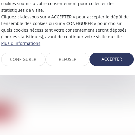
cookies soumis à votre consentement pour collecter des
 rendant prescrite la saisie conservatoire prati
statistiques de visite.
025
Cliquez ci-dessous sur « ACCEPTER » pour accepter le dépôt de
ent acquiert force de chose jugée lorsqu’il n’est 
l'ensemble des cookies ou sur « CONFIGURER » pour choisir
suspensif d’exécution. En matière de divorce, la fo
quels cookies nécessitant votre consentement seront déposés
(cookies statistiques), avant de continuer votre visite du site.
suite
Plus d'informations
ACCEPTER
CONFIGURER
REFUSER
sion d’entreprise : le défi du vieillissement des
025
vieillissement des dirigeants, la transmission des 
 Découvrez les obstacles et solutions pour assurer l
suite