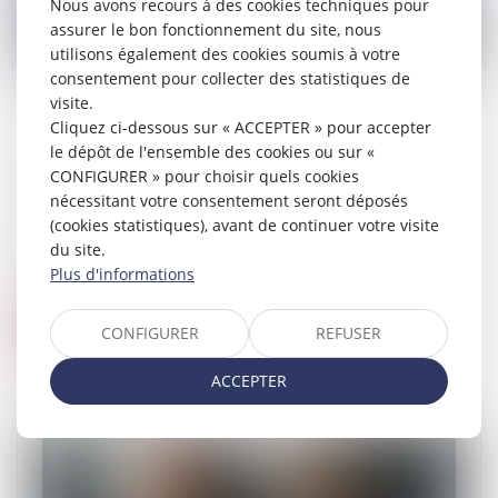
Nous avons recours à des cookies techniques pour
assurer le bon fonctionnement du site, nous
utilisons également des cookies soumis à votre
consentement pour collecter des statistiques de
visite.
Cliquez ci-dessous sur « ACCEPTER » pour accepter
Le gérant d’une SARL peut-il créer une
le dépôt de l'ensemble des cookies ou sur «
société concurrente ?
CONFIGURER » pour choisir quels cookies
15/07/2026
nécessitant votre consentement seront déposés
Dans un arrêt rendu le 17 juin 2026, la
(cookies statistiques), avant de continuer votre visite
Cour de cassation précise la portée du
du site.
devoir de loyauté pour le gérant d’une
Plus d'informations
SARL...
Lire la suite
CONFIGURER
REFUSER
ACCEPTER