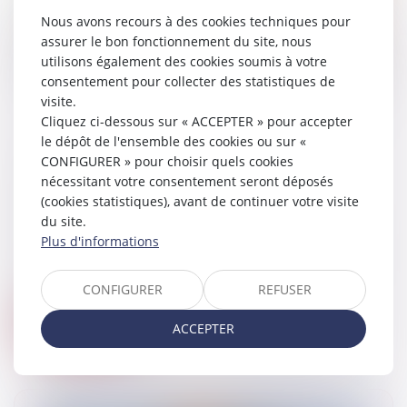
Nous avons recours à des cookies techniques pour
assurer le bon fonctionnement du site, nous
utilisons également des cookies soumis à votre
consentement pour collecter des statistiques de
visite.
Cliquez ci-dessous sur « ACCEPTER » pour accepter
le dépôt de l'ensemble des cookies ou sur «
Le déblocage du divorce contentieux en
CONFIGURER » pour choisir quels cookies
cas d’inaction du demandeur
nécessitant votre consentement seront déposés
15/03/2023
(cookies statistiques), avant de continuer votre visite
Le 26 juillet 2022, la question n° 298 a
du site.
été posée concernant l’application de la
Plus d'informations
loi n° 2019-222 du 23 mars 2019 de
programmation 2018-2022 et de réforme
po...
CONFIGURER
REFUSER
Lire la suite
ACCEPTER