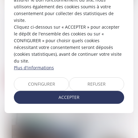
utilisons également des cookies soumis à votre
consentement pour collecter des statistiques de
Un abandon de créance pour préserver le
visite.
chiffre d'affaires : une aide commercial
Cliquez ci-dessous sur « ACCEPTER » pour accepter
déductible ?
le dépôt de l'ensemble des cookies ou sur «
CONFIGURER » pour choisir quels cookies
07/09/2023
nécessitant votre consentement seront déposés
Sauf exception, les aides autres qu’à
(cookies statistiques), avant de continuer votre visite
caractère commercial sont par principe
du site.
exclues des charges déductibles (CGI art.
Plus d'informations
39,13). Les aides à caractères financi...
Lire la suite
CONFIGURER
REFUSER
ACCEPTER