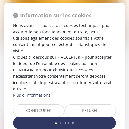
Information sur les cookies
Nous avons recours à des cookies techniques pour
assurer le bon fonctionnement du site, nous
utilisons également des cookies soumis à votre
consentement pour collecter des statistiques de
visite.
Cliquez ci-dessous sur « ACCEPTER » pour accepter
Le parent ayant assumé seul les charges
le dépôt de l'ensemble des cookies ou sur «
peut obtenir une contribution rétroactive
CONFIGURER » pour choisir quels cookies
nécessitant votre consentement seront déposés
sans détailler chaque dépense !
(cookies statistiques), avant de continuer votre visite
09/06/2026
du site.
Une mère assigne un homme en
Plus d'informations
établissement de paternité à l’égard de
ses deux enfants nés en 2014 et 2017. Le
père reconnaît finalement les enfants en
CONFIGURER
REFUSER
2020....
ACCEPTER
Lire la suite