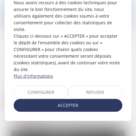
Nous avons recours à des cookies techniques pour
assurer le bon fonctionnement du site, nous
utilisons également des cookies soumis à votre
consentement pour collecter des statistiques de
visite.
Cliquez ci-dessous sur « ACCEPTER » pour accepter
Fusion-absorption : le titre exécutoire est
le dépôt de l'ensemble des cookies ou sur «
CONFIGURER » pour choisir quels cookies
transmis de plein droit
nécessitant votre consentement seront déposés
03/04/2024
(cookies statistiques), avant de continuer votre visite
La loi n°76-519 du 15 juin 1976 relative à
du site.
certaines formes de transmission des
Plus d'informations
créances impose des formalités
préalables à la transmission d’une
créance hyp...
CONFIGURER
REFUSER
Lire la suite
ACCEPTER