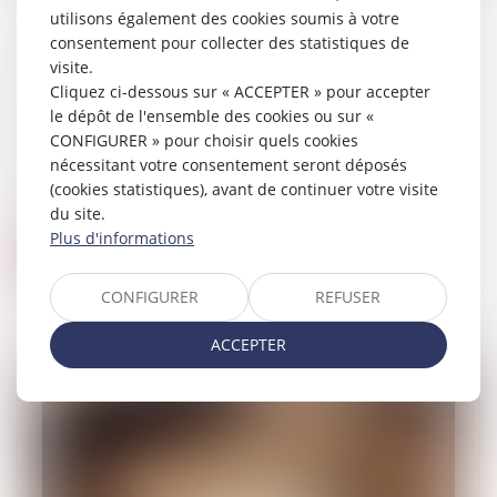
utilisons également des cookies soumis à votre
Proposition de loi visant à renforcer la
consentement pour collecter des statistiques de
lutte contre les violences sexuelles et
visite.
sexistes
Cliquez ci-dessous sur « ACCEPTER » pour accepter
le dépôt de l'ensemble des cookies ou sur «
18/04/2025
Cette proposition de loi transpartisane
CONFIGURER » pour choisir quels cookies
vise à renforcer la lutte contre les
nécessitant votre consentement seront déposés
violences sexistes et sexuelles : prise en
(cookies statistiques), avant de continuer votre visite
compte des attitudes coercitives dans...
du site.
Plus d'informations
Lire la suite
CONFIGURER
REFUSER
ACCEPTER