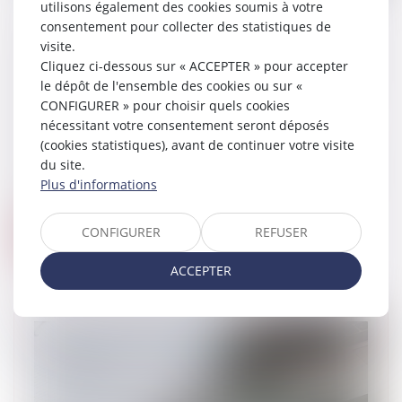
utilisons également des cookies soumis à votre
consentement pour collecter des statistiques de
Rétractation des promesses unilatérales
visite.
de vente : harmonisation de la
Cliquez ci-dessous sur « ACCEPTER » pour accepter
jurisprudence en faveur d’une application
le dépôt de l'ensemble des cookies ou sur «
anticipée de la réforme
CONFIGURER » pour choisir quels cookies
24/04/2023
nécessitant votre consentement seront déposés
A l’instar de la première chambre civile,
(cookies statistiques), avant de continuer votre visite
la chambre commerciale de la Cour de
du site.
cassation modifie sa jurisprudence sur la
Plus d'informations
rétractation du promettant dans des...
CONFIGURER
REFUSER
Lire la suite
ACCEPTER