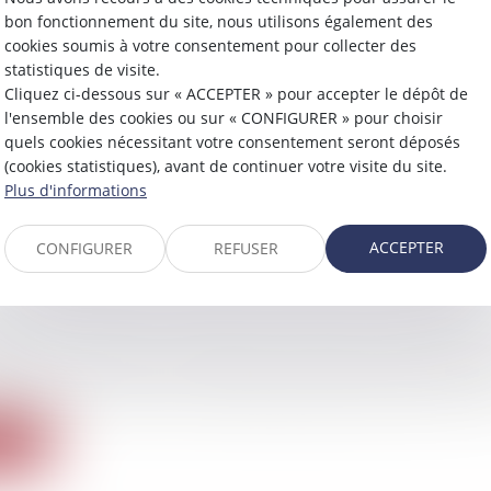
bon fonctionnement du site, nous utilisons également des
cookies soumis à votre consentement pour collecter des
bilité des faits non publiés au RCS : l’exclusio
statistiques de visite.
24
Cliquez ci-dessous sur « ACCEPTER » pour accepter le dépôt de
de cassation a récemment rappelé qu’en applicatio
l'ensemble des cookies ou sur « CONFIGURER » pour choisir
rce, la personne assujettie à immatriculation ne p
quels cookies nécessitant votre consentement seront déposés
(cookies statistiques), avant de continuer votre visite du site.
suite
Plus d'informations
ACCEPTER
CONFIGURER
REFUSER
mics réalise une levée de fonds de 13 millions 
24
aliste de la mesure d’efficacité publicitaire Hap
 13 millions d’euros. Réalisé auprès de Wille Financ
suite